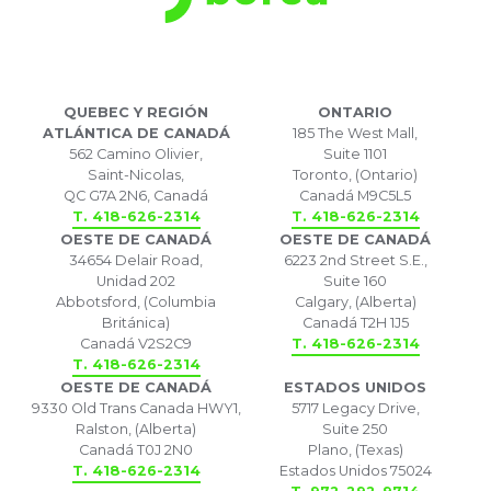
QUEBEC Y REGIÓN
ONTARIO
ATLÁNTICA DE CANADÁ
185 The West Mall,
562 Camino Olivier,
Suite 1101
Saint-Nicolas,
Toronto, (Ontario)
QC G7A 2N6, Canadá
Canadá M9C5L5
T. 418-626-2314
T. 418-626-2314
OESTE DE CANADÁ
OESTE DE CANADÁ
34654 Delair Road,
6223 2nd Street S.E.,
Unidad 202
Suite 160
Abbotsford, (Columbia
Calgary, (Alberta)
Británica)
Canadá T2H 1J5
Canadá V2S2C9
T. 418-626-2314
T. 418-626-2314
OESTE DE CANADÁ
ESTADOS UNIDOS
9330 Old Trans Canada HWY1,
5717 Legacy Drive,
Ralston, (Alberta)
Suite 250
Canadá T0J 2N0
Plano, (Texas)
T. 418-626-2314
Estados Unidos 75024