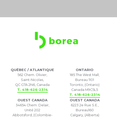
QUÉBEC / ATLANTIQUE
ONTARIO
562 Chem. Olivier,
185 The West Mall,
Saint-Nicolas,
Bureau 1101
QC G7A 2N6, Canada
Toronto, (Ontario)
T. 418-626-2314
Canada M9C5L5
T. 418-626-2314
OUEST CANADA
OUEST CANADA
34654 Chem. Delair,
6223 2e Rue S.E.,
Unité 202
Bureau160
Abbotsford, (Colombie-
Calgary, (Alberta)