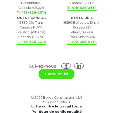
Britannique)
Canada T2H 1J5
Canada V2S2C9
T. 418-626-2314
T. 418-626-2314
OUEST CANADA
ÉTATS-UNIS
9330 Old Trans
8580 Belleview Drive,
Canada HWY1,
Bureau 325
Ralston, (Alberta)
Plano, (Texas)
Canada T0J 2N0
États-Unis 75024
T. 418-626-2314
T. 972-292-9714
Suivez-nous :
Postulez-ici
© 2026 Borea Construction ULC
RBQ 8337-7853-18
Lutte contre le travail forcé
Politique de confidentialité