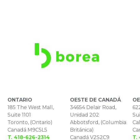
ONTARIO
OESTE DE CANADÁ
OE
185 The West Mall,
34654 Delair Road,
622
Suite 1101
Unidad 202
Sui
Toronto, (Ontario)
Abbotsford, (Columbia
Cal
Canadá M9C5L5
Británica)
Ca
T. 418-626-2314
Canadá V2S2C9
T.