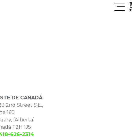
Menú
STE DE CANADÁ
3 2nd Street S.E.,
te 160
gary, (Alberta)
nadá T2H 1J5
 418-626-2314