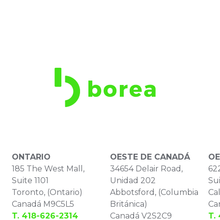
ONTARIO
OESTE DE CANADÁ
OE
185 The West Mall,
34654 Delair Road,
622
Suite 1101
Unidad 202
Sui
Toronto, (Ontario)
Abbotsford, (Columbia
Cal
Canadá M9C5L5
Británica)
Ca
T. 418-626-2314
Canadá V2S2C9
T.