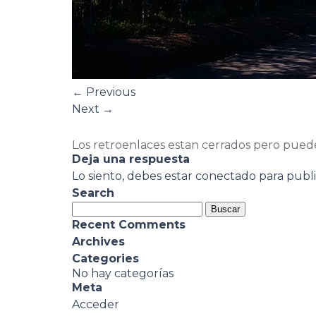
←
Previous
Next
→
Los retroenlaces estan cerrados pero pued
Deja una respuesta
Lo siento, debes estar
conectado
para publi
Search
Buscar:
Recent Comments
Archives
Categories
No hay categorías
Meta
Acceder