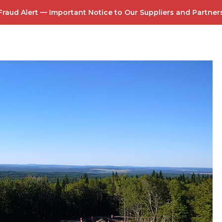
Fraud Alert — Important Notice
to Our Suppliers and Partner