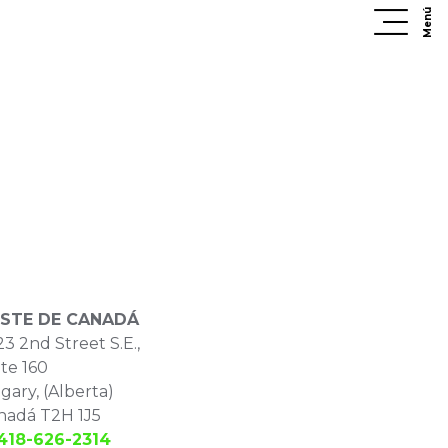
Menú
STE DE CANADÁ
3 2nd Street S.E.,
te 160
gary, (Alberta)
nadá T2H 1J5
 418-626-2314